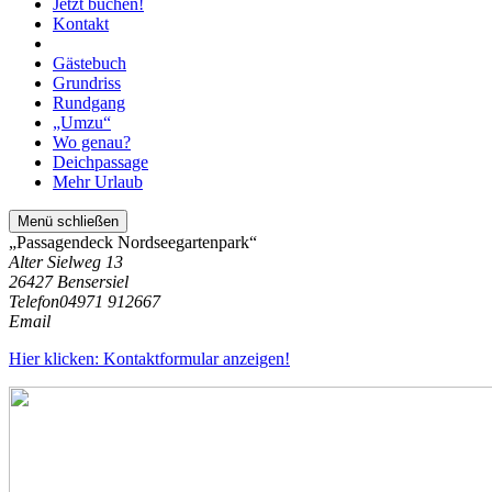
Jetzt buchen!
Kontakt
Gästebuch
Grundriss
Rundgang
„Umzu“
Wo genau?
Deichpassage
Mehr Urlaub
Menü schließen
„Passagendeck Nordseegartenpark“
Alter Sielweg 13
26427 Bensersiel
Telefon
04971 912667
Email
Hier klicken: Kontaktformular anzeigen!