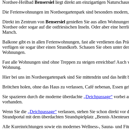
Nordsee-Heilbad
Bensersiel
liegt direkt am einzigartigen Naturschau
Die Ferienwohnungen im Nordseegartenpark sind besonders modern, ko
Direkt im Zentrum von
Bensersiel
genießen Sie aus allen Wohnungen 
Nordsee oder sogar auf die ostfriesischen Inseln. Oder aber eine herr
Marsch.
Balkone gibt es in allen Ferienwohnungen, fast alle verdienen das Pr
verfügen sie sogar über einen Strandkorb. Schauen Sie oben unter 
Wohnungen.
Fast alle Wohnungen sind ohne Treppen zu steigen erreichbar! Auch v
Wohnung.
Hier bei uns im Nordseegartenpark sind Sie mittendrin und das heißt b
Brötchen holen, ohne das Haus zu verlassen, Café nebenan, Essen geh
Sie spazieren durch die moderne überdachte
„Deichpassage“
vorbei a
vorhanden.
Wenn Sie die
„Deichpassage“
verlassen, stehen Sie schon direkt vo
Strandportal mit dem überdachten Strandspielplatz „Bennis Abenteue
Alle Kureinrichtungen sowie ein modernes Wellness-, Sauna- und Fit