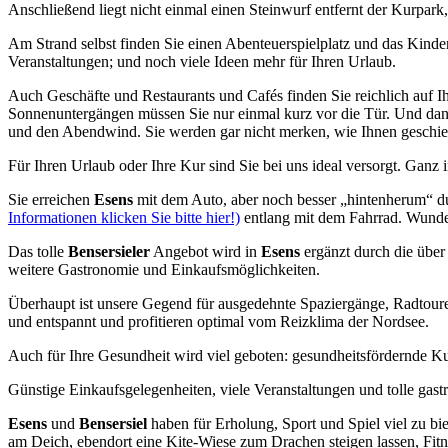
Anschließend liegt nicht einmal einen Steinwurf entfernt der Kurpar
Am Strand selbst finden Sie einen Abenteuerspielplatz und das Kinde
Veranstaltungen; und noch viele Ideen mehr für Ihren Urlaub.
Auch Geschäfte und Restaurants und Cafés finden Sie reichlich auf 
Sonnenuntergängen müssen Sie nur einmal kurz vor die Tür. Und dann
und den Abendwind. Sie werden gar nicht merken, wie Ihnen geschieht
Für Ihren Urlaub oder Ihre Kur sind Sie bei uns ideal versorgt. Ganz
Sie erreichen
Esens
mit dem Auto, aber noch besser „hintenherum“ d
Informationen klicken Sie bitte hier!)
entlang mit dem Fahrrad. Wunde
Das tolle
Bensersieler
Angebot wird in
Esens
ergänzt durch die über
weitere Gastronomie und Einkaufsmöglichkeiten.
Überhaupt ist unsere Gegend für ausgedehnte Spaziergänge, Radtouren
und entspannt und profitieren optimal vom Reizklima der Nordsee.
Auch für Ihre Gesundheit wird viel geboten: gesundheitsfördernde Kur
Günstige Einkaufsgelegenheiten, viele Veranstaltungen und tolle g
Esens
und
Bensersiel
haben für Erholung, Sport und Spiel viel zu bi
am Deich, ebendort eine Kite-Wiese zum Drachen steigen lassen, Fit