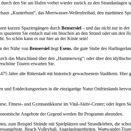
k, durch den Sie am Hafen vorbei wieder zurück zu den Strandanlagen s
rhaus „Kunterbunt“, das Meerwasser-Wellenfreibad, den maritimen Sport
Ihren kurzen Spaziergängen durch
Bensersiel
– und das nicht nur in der
 spazieren Sie einfach mal ein bisschen an den Strand oder um den Ha
. So schön kann es nur hier an der Küste sein!
 in der Nähe von
Bensersiel
liegt
Esens
, die gute Stube des Harlingerla
urch das Marschland über den „Hammerweg“; oder über den idyllisch
rschöne Touren erwarten Sie.
 475 Jahre alte Ritterstadt mit historisch gewachsenem Stadtkern. Hier
 und Entdeckungsreisen in die einzigartige Natur Ostfrieslands hervor
se, Fitness- und Gymnastikkurse im Vital-Aktiv-Center; oder legen Sie
astronomische Angebote der Gegend werden Ihr Programm abrunden.
eten, zum Beispiel Strände mit Spielplätzen und Strandkörben, die sc
nessangebote, Beach-Volleyball, Angelgelegenheiten, Wattwander-Toure