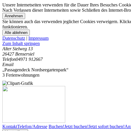
Unsere Internetseiten verwenden für die Dauer Ihres Besuches Cooki
Nach Verlassen dieser Internetseiten sowie Schließen des Internet-B
Annehmen
Sie können auch das verwenden jeglicher Cookies verweigern. Klicken
funktionieren.
Alle ablehnen
Datenschutz
|
Impressum
Zum Inhalt springen
Alter Sielweg 13
26427 Bensersiel
Telefon
04971 912667
Email
„Passagendeck Nordseegartenpark“
3 Ferienwohnungen
Kontakt
Telefon/Adresse
Buchen!
Jetzt buchen!
Jetzt sofort buchen!
Anf