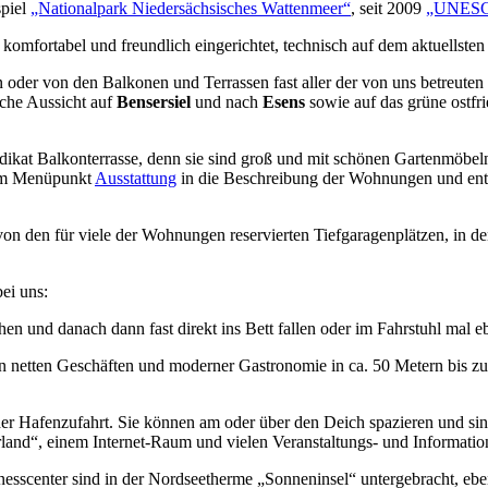
spiel
„Nationalpark Niedersächsisches Wattenmeer“
, seit 2009
„UNESCO
mfortabel und freundlich eingerichtet, technisch auf dem aktuellsten
oder von den Balkonen und Terrassen fast aller der von uns betreute
liche Aussicht auf
Bensersiel
und nach
Esens
sowie auf das grüne ostfr
ädikat Balkonterrasse, denn sie sind groß und mit schönen Gartenmöbeln
dem Menüpunkt
Ausstattung
in die Beschreibung der Wohnungen und entn
on den für viele der Wohnungen reservierten Tiefgaragenplätzen, in de
ei uns:
en und danach dann fast direkt ins Bett fallen oder im Fahrstuhl mal 
n netten Geschäften und moderner Gastronomie in ca. 50 Metern bis z
r der Hafenzufahrt. Sie können am oder über den Deich spazieren und 
rland“, einem Internet-Raum und vielen Veranstaltungs- und Informati
nesscenter sind in der Nordseetherme „Sonneninsel“ untergebracht, ebe